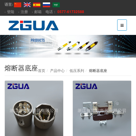
语言:
登陆
注册
邮箱
电话：
0577-61732588
熔断器底座
首页
产品中心
低压系列
熔断器底座