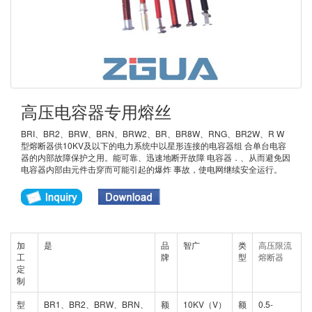
高压电容器专用熔丝
BRI、BR2、BRW、BRN、BRW2、BR、BR8W、RNG、BR2W、R W
型熔断器供10KV及以下的电力系统中以星形连接的电容器组 合单台电容
器的内部故障保护之用。能可靠、迅速地断开故障 电容器．、从而避免因
电容器内部由元件击穿而可能引起的爆炸 事故，使电网继续安全运行。
加
是
品
智广
类
高压限流
工
牌
型
熔断器
定
制
型
BR1、BR2、BRW、BRN、
额
10KV（V）
额
0.5-