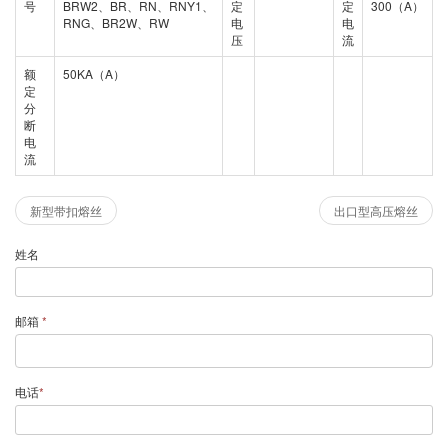
号
BRW2、BR、RN、RNY1、
定
定
300（A）
RNG、BR2W、RW
电
电
压
流
额
50KA（A）
定
分
断
电
流
新型带扣熔丝
出口型高压熔丝
姓名
邮箱
*
电话
*